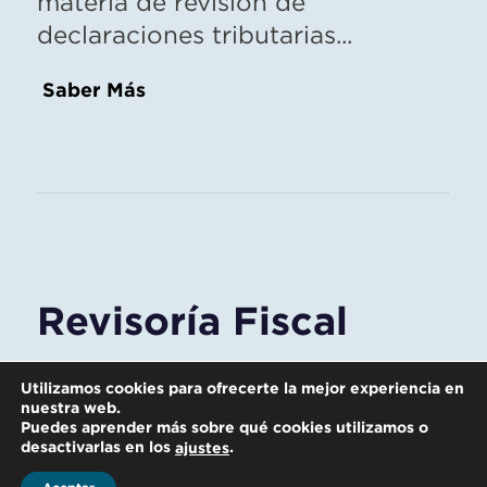
materia de revisión de
declaraciones tributarias...
Saber Más
Revisoría Fiscal
Para los contribuyentes, que de
Utilizamos cookies para ofrecerte la mejor experiencia en
acuerdo con la Ley estén
nuestra web.
Puedes aprender más sobre qué cookies utilizamos o
obligados a tener la figura de
desactivarlas en los
.
ajustes
Revisor Fiscal, ofrecemos los