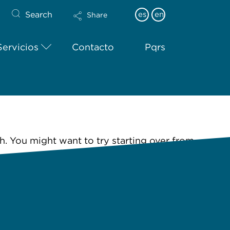
Search
es
en
Share
Servicios
Contacto
Pqrs
h. You might want to try starting over from