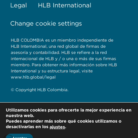
Legal
HLB International
Change cookie settings
HLB COLOMBIA es un miembro independiente de
HLB International, una red global de firmas de
asesoría y contabilidad. HLB se refiere a la red
internacional de HLB y / o una o más de sus firmas
miembro. Para obtener más información sobre HLB
International y su estructura legal, visite
www.hlb.global/legal
© Copyright HLB Colombia.
Utilizamos cookies para ofrecerte la mejor experiencia en
HLB Colombia.
nuestra web.
Bogotá D.C. – Colombia
Puedes aprender más sobre qué cookies utilizamos o
desactivarlas en los
.
ajustes