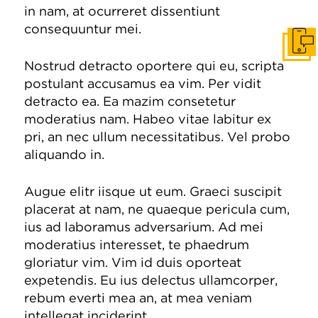
in nam, at ocurreret dissentiunt
consequuntur mei.
Get I
Nostrud detracto oportere qui eu, scripta
postulant accusamus ea vim. Per vidit
detracto ea. Ea mazim consetetur
moderatius nam. Habeo vitae labitur ex
pri, an nec ullum necessitatibus. Vel probo
aliquando in.
Augue elitr iisque ut eum. Graeci suscipit
placerat at nam, ne quaeque pericula cum,
ius ad laboramus adversarium. Ad mei
moderatius interesset, te phaedrum
gloriatur vim. Vim id duis oporteat
expetendis. Eu ius delectus ullamcorper,
rebum everti mea an, at mea veniam
intellegat inciderint.