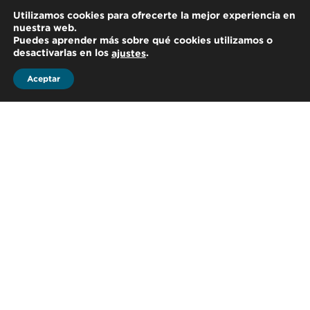
Utilizamos cookies para ofrecerte la mejor experiencia en
nuestra web.
Puedes aprender más sobre qué cookies utilizamos o
desactivarlas en los
.
ajustes
Aceptar
SIN CATEGORIZAR
LA DIAN DIRECCIÓN DE
IMPUESTOS Y ADUANAS
NACIONALES DE COLOMBIA
8 enero 2021